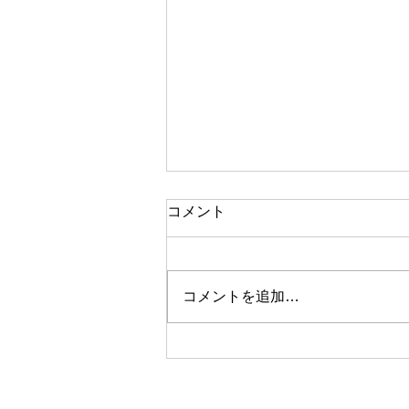
コメント
コメントを追加…
ルームスヘアー2019年～2020
年、年末年始のご予約につい
て