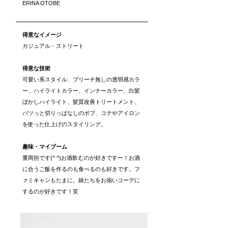
ERINA OTOBE
得意なイメージ
カジュアル・ストリート
得意な技術
可愛い系スタイル、ブリーチ無しの透明感カラ
ー、ハイライトカラー、インナーカラー、白髪
ぼかしハイライト、髪質改善トリートメント、
パツっと切りっぱなしのボブ、コテやアイロン
を使った仕上げのスタイリング。
趣味・マイブーム
重岡担です(^ ^)お酒飲むのが好きですー！お酒
に合うご飯を作るのも食べるのも好きです。フ
ァミキャンもたまに。娘たちをお揃いコーデに
するのが好きです！笑