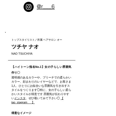
@r___6
トップスタイリスト／所属 ヘアサロン オー
ツチヤ ナオ
NAO TSUCHIYA
【ハイトーン指名No.1】女の子らしい雰囲気
作り〇
透明感のあるカラーや、ブリーチでの柔らかい
カラー、顔まわりのレイヤーなどで、お客さま
1人、ひとりにお似合いな雰囲気を引き出すス
タイルをつくります◯特に、女の子らしい柔ら
かいスタイルが得意です.雰囲気が伝わりやす
い
インスタ
、ぜひ覗いてみて下さい◯
【
tao_stagram___】
得意なイメージ