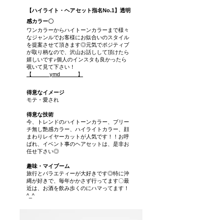
【ハイライト・ヘアセット指名No.1】透明
感カラー〇
ワンカラーからハイトーンカラーまで様々
なジャンルでお客様にお似合いのスタイル
を提案させて頂きます◎元気でポジティブ
が取り柄なので、沢山お話しして頂けたら
嬉しいです♪個人のインスタも良かったら
覗いて見て下さい！
【______ymd______】
得意なイメージ
モテ・愛され
得意な
技術
今、トレンドのハイトーンカラー、ブリー
チ無し艶感カラー、ハイライトカラー、顔
まわりレイヤーカットが人気です！！お呼
ばれ、イベント事のヘアセットは、是非お
任せ下さい◎
趣味・マイブーム
旅行とバラエティーが大好きです◎特に沖
縄が好きで、毎年かかさず行ってます〇最
近は、お酒を飲み歩くのにハマってます！
^_^