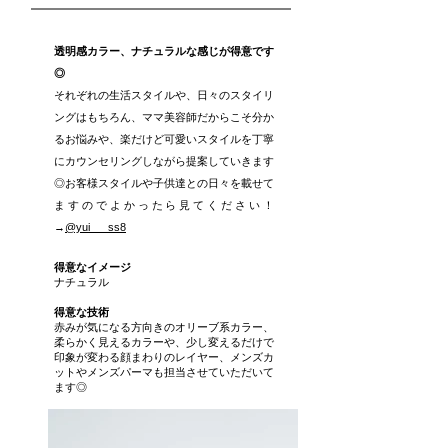
透明感カラー、ナチュラルな感じが得意です
◎
それぞれの生活スタイルや、日々のスタイリ
ングはもちろん、ママ美容師だからこそ分か
るお悩みや、楽だけど可愛いスタイルを丁寧
にカウンセリングしながら提案していきます
◎お客様スタイルや子供達との日々を載せて
ますのでよかったら見てください！
→
@yui___ss8
得意なイメージ
ナチュラル
得意な技術
赤みが気になる方向きのオリーブ系カラー、
柔らかく見えるカラーや、少し変えるだけで
印象が変わる顔まわりのレイヤー、メンズカ
ットやメンズパーマも担当させていただいて
ます◎