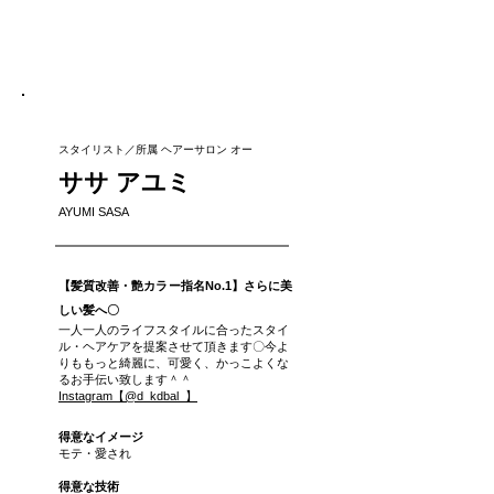
スタイリスト／所属 ヘアーサロン オー
ササ アユミ
AYUMI SASA
【髪質改善・艶カラー指名No.1】さらに美
しい髪へ〇
一人一人のライフスタイルに合ったスタイ
ル・ヘアケアを提案させて頂きます〇今よ
りももっと綺麗に、可愛く、かっこよくな
るお手伝い致します＾＾
Instagram【@d_kdbal_】
得意なイメージ
モテ・愛され
得意な
技術